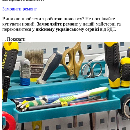
Замовити ремонт
Виникли проблеми з роботою пилососу? Не поспішайте
купувати новий.
Замовляйте
ремонт
у нашій майстерні та
переконайтеся у
якісному
українському
сервісі
від РДТ.
...
Показати