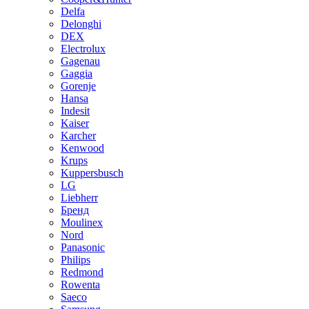
Delfa
Delonghi
DEX
Electrolux
Gagenau
Gaggia
Gorenje
Hansa
Indesit
Kaiser
Karcher
Kenwood
Krups
Kuppersbusch
LG
Liebherr
Бренд
Moulinex
Nord
Panasonic
Philips
Redmond
Rowenta
Saeco