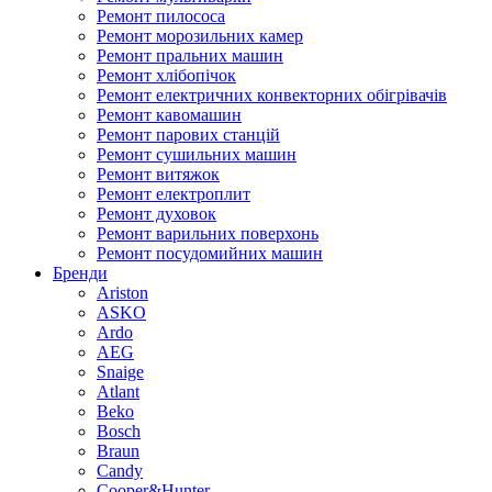
Ремонт пилососа
Ремонт морозильних камер
Ремонт пральних машин
Ремонт хлібопічок
Ремонт електричних конвекторних обігрівачів
Ремонт кавомашин
Ремонт парових станцій
Ремонт сушильних машин
Ремонт витяжок
Ремонт електроплит
Ремонт духовок
Ремонт варильних поверхонь
Ремонт посудомийних машин
Бренди
Ariston
ASKO
Ardo
AEG
Snaige
Atlant
Beko
Bosch
Braun
Candy
Cooper&Hunter