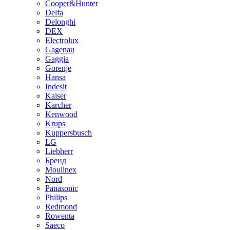
Cooper&Hunter
Delfa
Delonghi
DEX
Electrolux
Gagenau
Gaggia
Gorenje
Hansa
Indesit
Kaiser
Karcher
Kenwood
Krups
Kuppersbusch
LG
Liebherr
Бренд
Moulinex
Nord
Panasonic
Philips
Redmond
Rowenta
Saeco