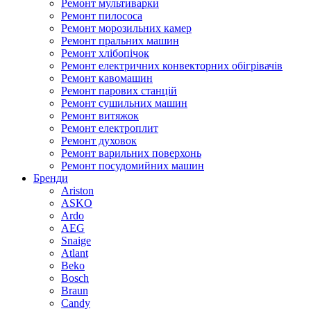
Ремонт мультиварки
Ремонт пилососа
Ремонт морозильних камер
Ремонт пральних машин
Ремонт хлібопічок
Ремонт електричних конвекторних обігрівачів
Ремонт кавомашин
Ремонт парових станцій
Ремонт сушильних машин
Ремонт витяжок
Ремонт електроплит
Ремонт духовок
Ремонт варильних поверхонь
Ремонт посудомийних машин
Бренди
Ariston
ASKO
Ardo
AEG
Snaige
Atlant
Beko
Bosch
Braun
Candy