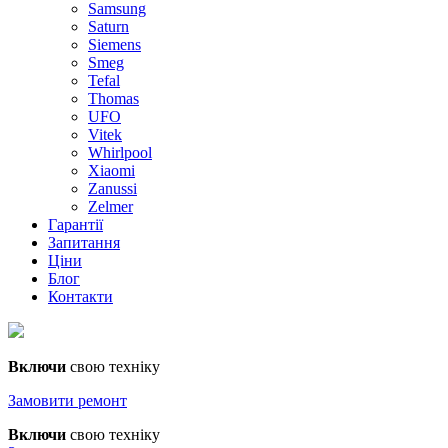
Samsung
Saturn
Siemens
Smeg
Tefal
Thomas
UFO
Vitek
Whirlpool
Xiaomi
Zanussi
Zelmer
Гарантії
Запитання
Ціни
Блог
Контакти
Включи
свою техніку
Замовити ремонт
Включи
свою техніку