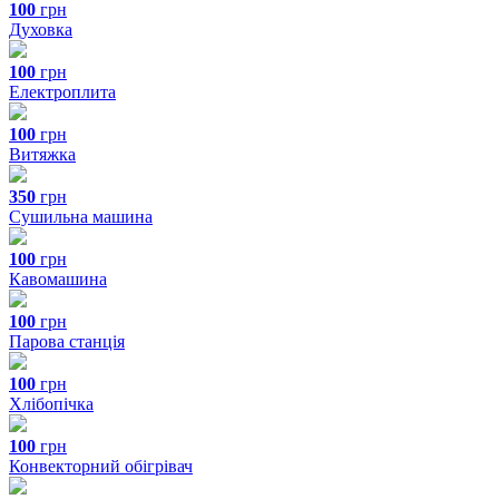
100
грн
Духовка
100
грн
Електроплита
100
грн
Витяжка
350
грн
Сушильна машина
100
грн
Кавомашина
100
грн
Парова станція
100
грн
Хлібопічка
100
грн
Конвекторний обігрівач