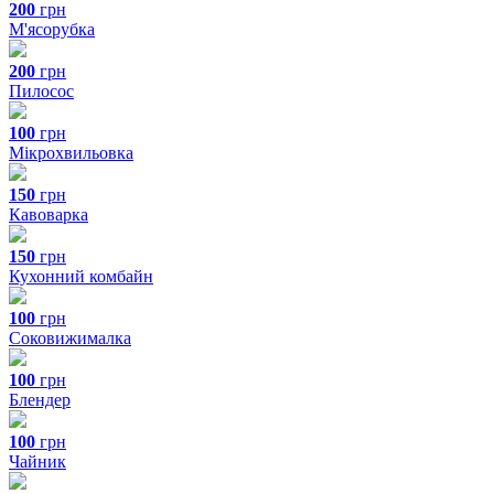
200
грн
М'ясорубка
200
грн
Пилосос
100
грн
Мікрохвильовка
150
грн
Кавоварка
150
грн
Кухонний комбайн
100
грн
Соковижималка
100
грн
Блендер
100
грн
Чайник