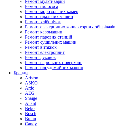
Ремонт мультиварки
Ремонт пилососа
Ремонт морозильних камер
Ремонт пральних машин
Ремонт хлібопічок
Ремонт електричних конвекторних обігрівачів
Ремонт кавомашин
Ремонт парових станцій
Ремонт сушильних машин
Ремонт витяжок
Ремонт електроплит
Ремонт духовок
Ремонт варильних поверхонь
Ремонт посудомийних машин
Бренди
Ariston
ASKO
Ardo
AEG
Snaige
Atlant
Beko
Bosch
Braun
Candy