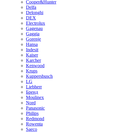
Cooper&Hunter
Delfa
Delonghi
DEX
Electrolux
Gagenau
Gaggia
Gorenje
Hansa
Indesit
Kaiser
Karcher
Kenwood
Krups
Kuppersbusch
LG
Liebherr
Бренд
Moulinex
Nord
Panasonic
Philips
Redmond
Rowenta
Saeco