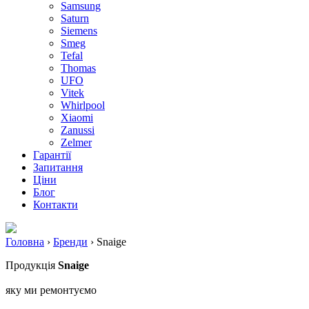
Samsung
Saturn
Siemens
Smeg
Tefal
Thomas
UFO
Vitek
Whirlpool
Xiaomi
Zanussi
Zelmer
Гарантії
Запитання
Ціни
Блог
Контакти
Головна
›
Бренди
›
Snaige
Продукція
Snaige
яку ми ремонтуємо