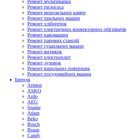
Ремонт мультиварки
Ремонт пилососа
Ремонт морозильних камер
Ремонт пральних машин
Ремонт хлібопічок
Ремонт електричних конвекторних обігрівачів
Ремонт кавомашин
Ремонт парових станцій
Ремонт сушильних машин
Ремонт витяжок
Ремонт електроплит
Ремонт духовок
Ремонт варильних поверхонь
Ремонт посудомийних машин
Бренди
Ariston
ASKO
Ardo
AEG
Snaige
Atlant
Beko
Bosch
Braun
Candy