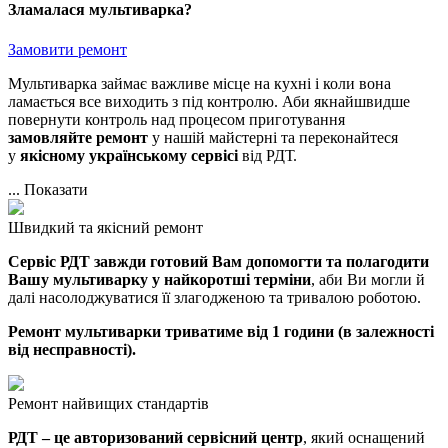
Зламалася мультиварка?
Замовити ремонт
Мультиварка займає важливе місце на кухні і коли вона
ламається все виходить з під контролю. Аби якнайшвидше
повернути контроль над процесом приготування
з
амовляйте
ремонт
у нашій майстерні та переконайтеся
у
якісному
українському
сервісі
від РДТ.
...
Показати
Швидкий та якісний ремонт
Сервіс РДТ завжди готовий Вам допомогти та полагодити
Вашу
мультиварку
у найкоротші терміни
, аби Ви могли й
далі насолоджуватися її злагодженою та тривалою роботою.
Ремонт мультиварки триватиме
від 1 години (в залежності
від несправності).
Ремонт найвищих стандартів
РДТ – це авторизований сервісний центр
, який оснащений