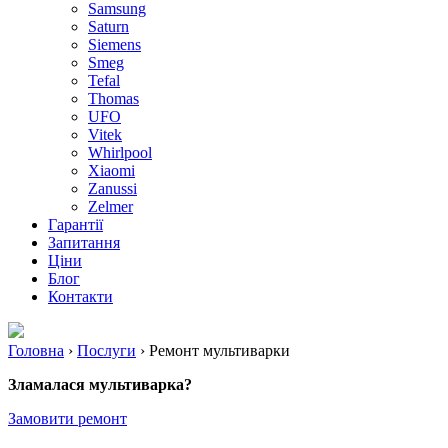
Samsung
Saturn
Siemens
Smeg
Tefal
Thomas
UFO
Vitek
Whirlpool
Xiaomi
Zanussi
Zelmer
Гарантії
Запитання
Ціни
Блог
Контакти
Головна
›
Послуги
›
Ремонт мультиварки
Зламалася мультиварка?
Замовити ремонт