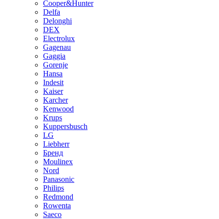
Cooper&Hunter
Delfa
Delonghi
DEX
Electrolux
Gagenau
Gaggia
Gorenje
Hansa
Indesit
Kaiser
Karcher
Kenwood
Krups
Kuppersbusch
LG
Liebherr
Бренд
Moulinex
Nord
Panasonic
Philips
Redmond
Rowenta
Saeco