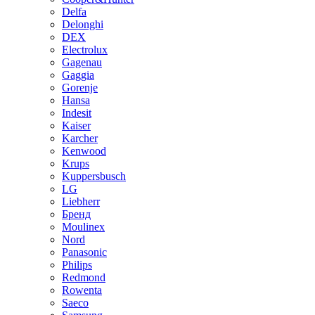
Delfa
Delonghi
DEX
Electrolux
Gagenau
Gaggia
Gorenje
Hansa
Indesit
Kaiser
Karcher
Kenwood
Krups
Kuppersbusch
LG
Liebherr
Бренд
Moulinex
Nord
Panasonic
Philips
Redmond
Rowenta
Saeco