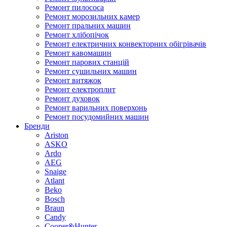
Ремонт пилососа
Ремонт морозильних камер
Ремонт пральних машин
Ремонт хлібопічок
Ремонт електричних конвекторних обігрівачів
Ремонт кавомашин
Ремонт парових станцій
Ремонт сушильних машин
Ремонт витяжок
Ремонт електроплит
Ремонт духовок
Ремонт варильних поверхонь
Ремонт посудомийних машин
Бренди
Ariston
ASKO
Ardo
AEG
Snaige
Atlant
Beko
Bosch
Braun
Candy
Cooper&Hunter