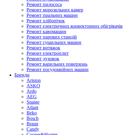
Ремонт пилососа
Ремонт морозильних камер
Ремонт пральних машин
Ремонт хлібопічок
Ремонт електричних конвекторних обігрівачів
Ремонт кавомашин
Ремонт парових станцій
Ремонт сушильних машин
Ремонт витяжок
Ремонт електроплит
Ремонт духовок
Ремонт варильних поверхонь
Ремонт посудомийних машин
Бренди
Ariston
ASKO
Ardo
AEG
Snaige
Atlant
Beko
Bosch
Braun
Candy
Cooper&Hunter