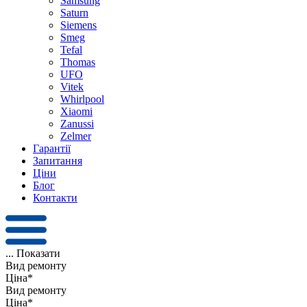
Samsung
Saturn
Siemens
Smeg
Tefal
Thomas
UFO
Vitek
Whirlpool
Xiaomi
Zanussi
Zelmer
Гарантії
Запитання
Ціни
Блог
Контакти
...
Показати
Вид ремонту
Ціна*
Вид ремонту
Ціна*