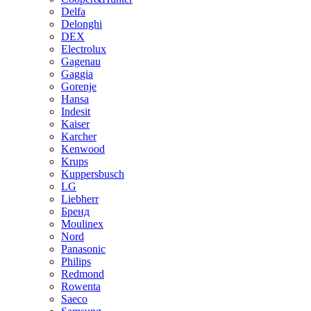
Delfa
Delonghi
DEX
Electrolux
Gagenau
Gaggia
Gorenje
Hansa
Indesit
Kaiser
Karcher
Kenwood
Krups
Kuppersbusch
LG
Liebherr
Бренд
Moulinex
Nord
Panasonic
Philips
Redmond
Rowenta
Saeco